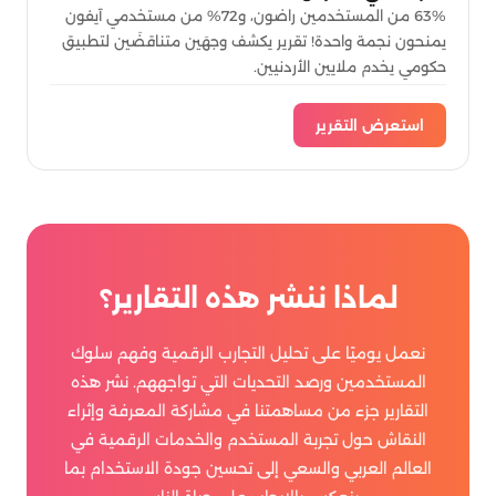
63% من المستخدمين راضون، و72% من مستخدمي آيفون
يمنحون نجمة واحدة! تقرير يكشف وجهَين متناقضَين لتطبيق
حكومي يخدم ملايين الأردنيين.
استعرض التقرير
لماذا ننشر هذه التقارير؟
نعمل يوميًا على تحليل التجارب الرقمية وفهم سلوك
المستخدمين ورصد التحديات التي تواجههم. نشر هذه
التقارير جزء من مساهمتنا في مشاركة المعرفة وإثراء
النقاش حول تجربة المستخدم والخدمات الرقمية في
العالم العربي والسعي إلى تحسين جودة الاستخدام بما