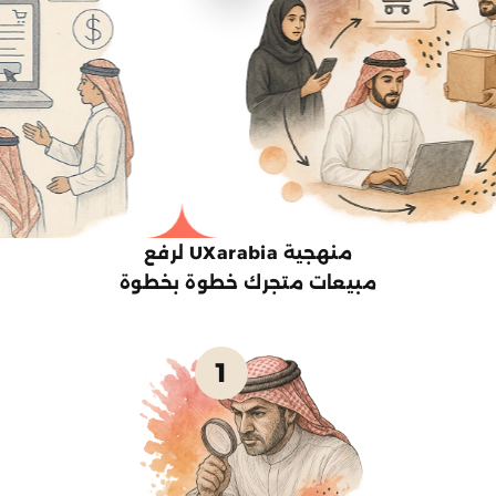
منهجية UXarabia لرفع
مبيعات متجرك خطوة بخطوة
1