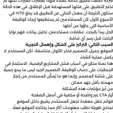
شركة أطلقت تطبيق خدمة عملاء مزودًا بعشرات الميزات، لكنها لم
تختبر التطبيق على فئتها المستهدفة قبل الإطلاق. في هذه الحالة
ستكون النتيجة أن معدل التخلي عن التطبيق قد يبلغ 70% في
الأسبوع الأول، لأن المستخدمين لم يستطيعوا إيجاد الوظيفة
الأساسية التي جاؤوا من أجلها.
الحل يبدأ بالبحث.. مقابلات مستخدمين، تحليل بيانات، فهم نوايا
الباحث قبل رسم أي شاشة.
السبب الثاني: التركيز على الشكل وإهمال التجربة
الموقع جميل، التصميم فاخر، الألوان متناسقة.. لكن المستخدم لا
يكمل عملية الشراء.
هذا نمط متكرر في أسباب فشل المشاريع الرقمية.. الاستثمار في
الجماليات على حساب الوظيفة. التصميم الجيد ليس ما يبدو جميلًا
على شاشة المصمم، وإنما هو ما يُمكِّن المستخدم من إنجاز
مهمته بأقل جهد ممكن.
من أبرز مؤشرات هذه المشكلة:
أزرار CTA غير واضحة أو مخفية في أسفل الصفحة
قوائم تنقل معقدة تجعل المستخدم يضيع داخل الموقع
نماذج طويلة تطلب معلومات أكثر مما يحتاجه الموقع فعلًا