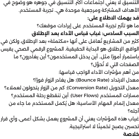
التنسيق لا يعني اجتماعات أكثر، التنسيق في جوهره هو وضوح في
الأهداف المشتركة ومرجعية موحدة هي.. تجربة المستخدم.
قد يهمك الاطلاع على:
ما هو تأثير تجربة المستخدم على إيرادات موقعك؟
السبب السادس: غياب قياس الأداء بعد الإطلاق
كثير من المشاريع تُعامَل على أنها «مكتملة» بعد الإطلاق، ولكن في
الواقع، الإطلاق هو البداية الحقيقية. المشروع الرقمي الصحي يقيس
باستمرار أمورًا مثل.. أين يدخل المستخدمون؟ أين يغادرون؟ ما
الصفحات التي لا تُحوِّل؟
من أهم مؤشرات الأداء الواجب قياسها:
معدل الارتداد (Bounce Rate): هل يغادر الزوار فورًا؟
معدل التحويل (Conversion Rate)
: كم من الزوار يتحولون لعملاء؟
مسارات المستخدم (User Flows): أين تنقطع رحلة المستخدم؟
معدل إتمام المهام الأساسية: هل يُكمل المستخدم ما جاء من
أجله؟
غياب هذه المؤشرات يعني أن المشروع يعمل بشكل أعمى، وأي قرار
تحسين يصبح تخمينًا لا استراتيجية.
خلاصة