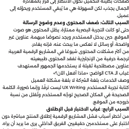
صفحات بطيئة التحميل تُحوِّل الانتظار إلى قرار بالمغادرة
الجمال يجذب، لكن السهولة هي ما يُبقي المستخدم ويحوّله إلى
عميل.
السبب الثالث: ضعف المحتوى وعدم وضوح الرسالة
حتى لو كانت التجربة البصرية ممتازة، يظل المحتوى هو صوت
الموقع. حين يدخل المستخدم ويجد نصوصًا مبهمة، عناوين غير
واضحة، أو رسائل لا تعكس ما يبحث عنه، فإنه يغادر.
من أكثر مشكلات المحتوى شيوعًا في المشاريع الرقمية العربية:
ترجمة حرفية من الإنجليزية تفقد المحتوى طبيعيته
عناوين مصطلحية ثقيلة لا يستخدمها الجمهور المستهدف
غياب الـ CTA الواضح: «ماذا أفعل الآن؟»
وصف الخدمات بلغة الشركة لا بلغة مشكلة العميل
كتابة تجربة المستخدم UX Writing ليست ترفًا، وإنما ضرورة. الكلمة
الصحيحة في المكان الصحيح توجّه المستخدم وتُقلل من نسبة
خروجه من الموقع.
السبب الرابع: غياب الاختبار قبل الإطلاق
من أخطر أسباب فشل المشاريع الرقمية إطلاق المنتج مباشرة دون
اختبار على مستخدمين حقيقيين. الفريق الداخلي يرى ما يريد أن يراه،