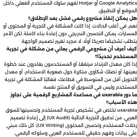
Google Analytics أو Hotjar لفهم سلوك المستخدم الفعلي داخل
الموقع أو التطبيق.
هل يمكن إنقاذ مشروع رقمي فشل بعد الإطلاق؟
نعم، في أغلب الحالات. إذا كانت المشكلة في التجربة أو المحتوى أو
المسارات، يمكن التحسين التدريجي دون إعادة بناء كاملة. لكن الأمر
يتطلب تشخيصًا صريحًا أولًا، لا مجرد تغيير تصميم الواجهة.
كيف أعرف أن مشروعي الرقمي يعاني من مشكلة في تجربة
المستخدم تحديدًا؟
إذا كان معدل الارتداد مرتفعًا، أو المستخدمون يغادرون عند خطوة
بعينها، أو تصلك شكاوى متكررة حول صعوبة الاستخدام، أو معدل
التحويل أقل من المتوسط في قطاعك، فغالبًا المشكلة في تجربة
المستخدم وليس في التسويق أو المنتج نفسه.
ما دور uxarabia في مساعدة المشاريع الرقمية على تجاوز
هذه الأسباب؟
uxarabia
تختص في تشخيص تجربة المستخدم وتحسينها للسوق
العربي. من
تدقيق التجربة الحالية (UX Audit)
إلى إعادة تصميم
رحلات المستخدم وتحسين المحتوى (UX Writing)، كل ذلك مبني
على بيانات وفهم حقيقي للمستخدم العربي وسلوكه الرقمي.