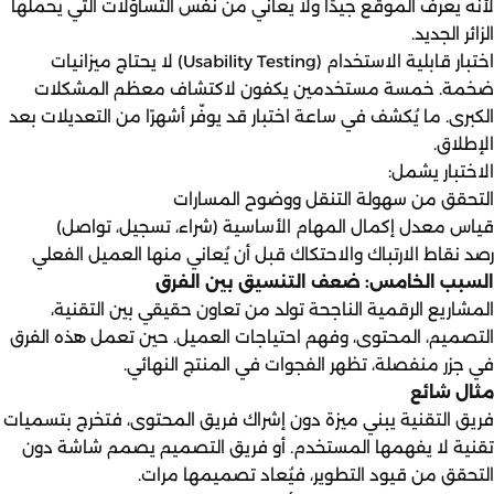
لأنه يعرف الموقع جيدًا ولا يعاني من نفس التساؤلات التي يحملها
الزائر الجديد.
اختبار قابلية الاستخدام (Usability Testing) لا يحتاج ميزانيات
ضخمة. خمسة مستخدمين يكفون لاكتشاف معظم المشكلات
الكبرى. ما يُكشف في ساعة اختبار قد يوفّر أشهرًا من التعديلات بعد
الإطلاق.
الاختبار يشمل:
التحقق من سهولة التنقل ووضوح المسارات
قياس معدل إكمال المهام الأساسية (شراء، تسجيل، تواصل)
رصد نقاط الارتباك والاحتكاك قبل أن يُعاني منها العميل الفعلي
السبب الخامس: ضعف التنسيق بين الفرق
المشاريع الرقمية الناجحة تولد من تعاون حقيقي بين التقنية،
التصميم، المحتوى، وفهم احتياجات العميل. حين تعمل هذه الفرق
في جزر منفصلة، تظهر الفجوات في المنتج النهائي.
مثال شائع
فريق التقنية يبني ميزة دون إشراك فريق المحتوى، فتخرج بتسميات
تقنية لا يفهمها المستخدم. أو فريق التصميم يصمم شاشة دون
التحقق من قيود التطوير، فيُعاد تصميمها مرات.