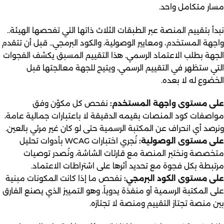
مسار متكامل واحد.
نبدأ بتقييم المنصة عبر الطبقات الثلاث ذاتها التي تفحصها الهيئة..
واجهة المستخدم، ومعايير الوصولية، والكود البرمجي.. قبل أن تتقدم
الجهة بطلب الاعتماد الرسمي. هذا التقييم المسبق يكشف الفجوات
التي ستظهر في التقييم الرسمي، ويتيح للجهة معالجتها قبل
الخضوع له لا بعده.
على مستوى واجهة المستخدم:
نفحص كل مكوّن وفق
مواصفات كود المنصات بقيمه الدقيقة لا باعتبارات جمالية عامة،
ونرصد أي انحراف عن المكتبة الرسمية حتى لو كان غير مرئي بالعين.
على مستوى الوصولية:
نُجري اختبارات WCAG بأدوات تحليل
متخصصة ونختبر المنصة مع قارئات الشاشة، ونُصدر توصيات
مرتبطة بكل فجوة مع تحديد أثرها على اشتراطات الاعتماد.
على مستوى الكود البرمجي:
نفحص ما إذا كانت المكونات مبنية
على المكتبة الرسمية أو منفذة يدوياً، وهو التمييز الذي يصنع الفارق
بين منصة تجتاز التقييم ومنصة لا تجتازه.