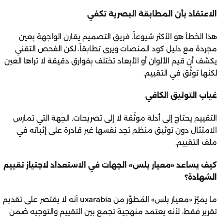
الاعتقاد بأن المطابقة البصرية تكفي
هذا الخطأ هو الأكثر شيوعاً. فريق التصميم يقارن الواجهة بعين
مجردة مع دليل كود المنصات ويرى تطابقاً، لكن الفحص التقني
يكشف أن قيم الألوان أو الأبعاد تختلف بفوارق دقيقة لا تراها العين
لكنها توثَّق في التقييم.
غياب التوثيق الكافي
التقييم يحتاج إلى أدلة موثّقة لا إلى تصريحات. الجهة التي تمارس
الامتثال دون توثيق منظم تجد نفسها غير قادرة على إثباته في
ملف التقييم.
كيف يساعد «معيار بلس» الجهات في الاستعداد لاجتياز تقييم
الشهادة؟
ما يميّز
«معيار بلس»
المُطوَّر من
uxarabia
أنه لا يقتصر على تقديم
تقرير فقط، لأنه يعتمد منهجية تجمع بين التقييم والتوجيه ضمن