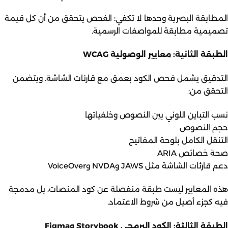
المطابقة البصرية وحدها لا تكفي؛ الفحص يتحقق من أن كل قيمة
تصميمية مطابقة للمواصفات الرسمية.
الطبقة الثانية: معايير الوصولية WCAG
التدقيق يشمل فحص الكود بعمق مع قارئات الشاشة. ويتضمن
التحقق من:
نسب التباين اللوني بين النصوص وخلفياتها
حجم النصوص
التنقل الكامل بلوحة المفاتيح
صحة خصائص ARIA
دعم قارئات الشاشة مثل JAWS وNVDA وVoiceOver
هذه المعايير ليست طبقة منفصلة عن كود المنصات، بل مدمجة
فيه كجزء أصيل من شروط الاعتماد.
الطبقة الثالثة: الكود البرمجي Storybook وFigma