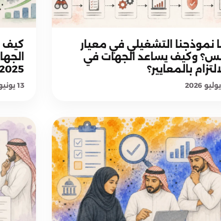
منهجية معيار بلس
 نموذجنا التشغيلي في معيار
كيف ي
س؟ وكيف يساعد الجهات في
الجها
التزام بالمعايير؟
2025-2026؟
13 يونيو 2026