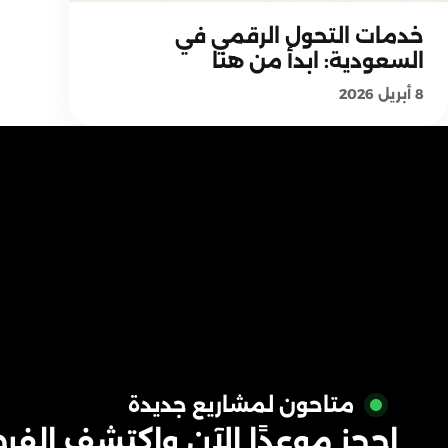
منهجية معيار بلس
خدمات التحول الرقمي في
السعودية: ابدأ من هنا
8 أبريل 2026
متاحون لمشاريع جديدة
احجز موعدًا الآن واكتشف الف