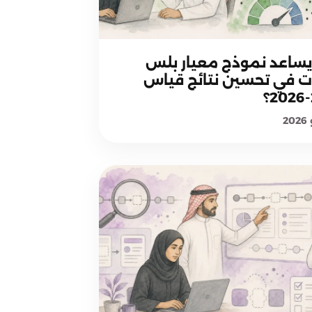
منهجية معيار بلس
ساعد نموذج معيار بلس
ت في تحسين نتائج قياس