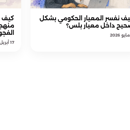
منهجية معيار بلس
ف نفسر المعيار الحكومي بشكل
كيف ن
يح داخل معيار بلس؟
منهجي
الفجو
17 أبريل 2026