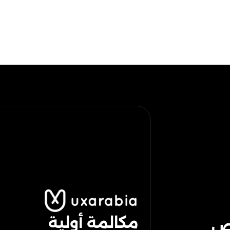
مكالمة أولية
رص