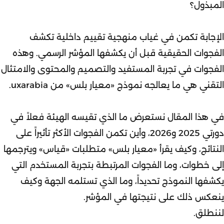
المبذول؟
الإجابة تكمن في غياب منهجية تقييم داخلية تكشف
الفجوات الحقيقية قبل أن يكشفها المؤشر الرسمي. وهذه
الفجوات في تجربة المستفيد والتصميم والمحتوى والامتثال
التقني هي ما يعالجه نموذج «معيار بلس» من uxarabia.
في هذا المقال نستعرض ما الذي تقيسه الهيئة فعلاً في
دورتي 2025 و2026، وأين تكمن الفجوات الأكثر تأثيراً على
النتائج، وكيف يقرأ «معيار بلس» متطلبات «قياس» ويترجمها
إلى خطوات، وما الفجوات المرتبطة بتجربة المستخدم التي
يكشفها النموذج تحديداً، وما الذي تستلمه الجهة وكيف
ينعكس ذلك على نتيجتها في المؤشر.
لننطلق.