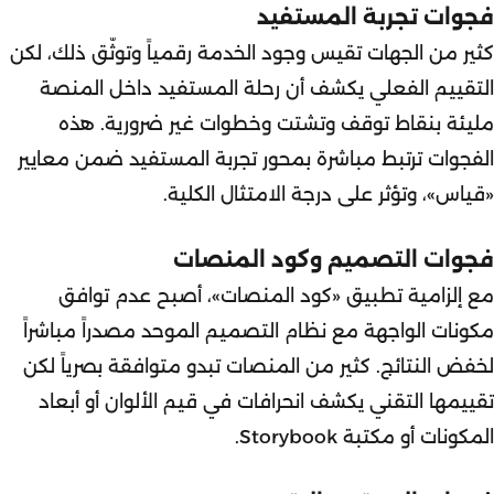
فجوات تجربة المستفيد
كثير من الجهات تقيس وجود الخدمة رقمياً وتوثّق ذلك، لكن
التقييم الفعلي يكشف أن
رحلة المستفيد
داخل المنصة
مليئة بنقاط توقف وتشتت وخطوات غير ضرورية. هذه
الفجوات ترتبط مباشرة بمحور تجربة المستفيد ضمن معايير
«قياس»، وتؤثر على درجة الامتثال الكلية.
فجوات التصميم وكود المنصات
مع إلزامية تطبيق
«كود المنصات»
، أصبح عدم توافق
مكونات الواجهة مع نظام التصميم الموحد مصدراً مباشراً
لخفض النتائج. كثير من المنصات تبدو متوافقة بصرياً لكن
تقييمها التقني يكشف انحرافات في قيم الألوان أو أبعاد
المكونات أو مكتبة Storybook.