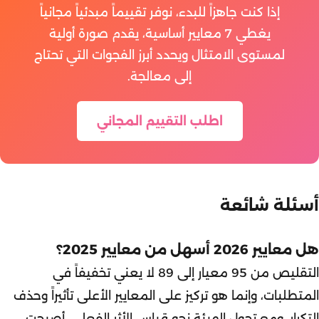
إذا كنت جاهزاً للبدء، نوفر تقييماً مبدئياً مجانياً
يغطي 7 معايير أساسية، يقدم صورة أولية
لمستوى الامتثال ويحدد أبرز الفجوات التي تحتاج
إلى معالجة.
اطلب التقييم المجاني
أسئلة شائعة
هل معايير 2026 أسهل من معايير 2025؟
التقليص من 95 معيار إلى 89 لا يعني تخفيفاً في
المتطلبات، وإنما هو تركيز على المعايير الأعلى تأثيراً وحذف
التكرار. ومع تحول الهيئة نحو قياس الأثر الفعلي، أصبحت