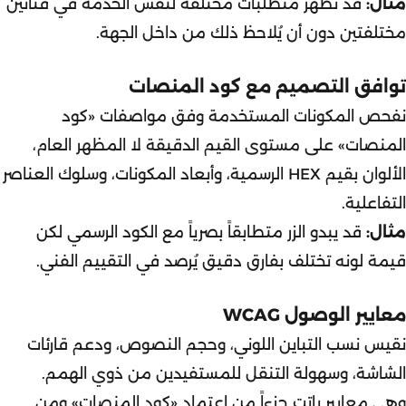
مثال:
قد تظهر متطلبات مختلفة لنفس الخدمة في قناتين
مختلفتين دون أن يُلاحظ ذلك من داخل الجهة.
توافق التصميم مع كود المنصات
نفحص المكونات المستخدمة وفق مواصفات «كود
المنصات» على مستوى القيم الدقيقة لا المظهر العام،
الألوان بقيم HEX الرسمية، وأبعاد المكونات، وسلوك العناصر
التفاعلية.
مثال:
قد يبدو الزر متطابقاً بصرياً مع الكود الرسمي لكن
قيمة لونه تختلف بفارق دقيق يُرصد في التقييم الفني.
معايير الوصول WCAG
نقيس نسب التباين اللوني، وحجم النصوص، ودعم قارئات
الشاشة، وسهولة التنقل للمستفيدين من ذوي الهمم.
وهي معايير باتت جزءاً من اعتماد «كود المنصات» ومن