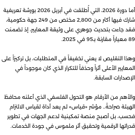
أما دورة 2026، التي أُطلقت في أبريل 2026 بورشة تعريفية
شارك فيها أكثر من 2,800 مختص من 249 جهة حكومية،
فقد جاءت بتحديث جوهري على وثيقة المعايير، إذ تضمنت
89 معياراً مقارنة بـ95 في 2025.
وهذا التقليص لا يعني تخفيفاً في المتطلبات، بل تركيزاً على
المعايير الأعلى أثراً وحذفاً للتكرار الذي كان موجوداً في
الإصدارات السابقة.
والأهم من الأرقام هو التحول الفلسفي الذي أعلنه محافظ
الهيئة صراحةً.. مؤشر «قياس» لم يعد أداة لقياس الالتزام
فحسب، بل أصبح منصة تمكينية لدعم الجهات في تطوير
قدراتها الرقمية وتحقيق أثر ملموس في جودة الخدمات.