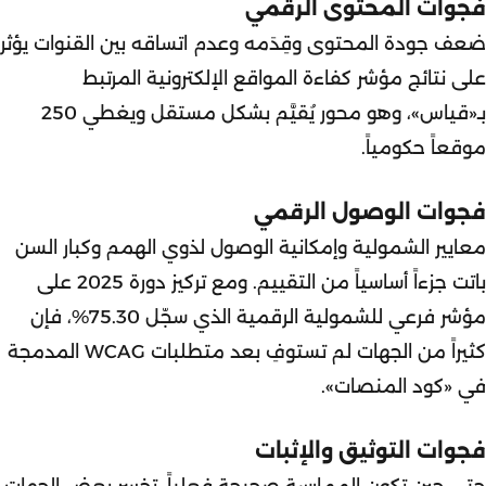
فجوات المحتوى الرقمي
ضعف جودة المحتوى وقِدَمه وعدم اتساقه بين القنوات يؤثر
على نتائج مؤشر كفاءة المواقع الإلكترونية المرتبط
بـ«قياس»، وهو محور يُقيَّم بشكل مستقل ويغطي 250
موقعاً حكومياً.
فجوات الوصول الرقمي
معايير الشمولية وإمكانية الوصول لذوي الهمم وكبار السن
باتت جزءاً أساسياً من التقييم. ومع تركيز دورة 2025 على
مؤشر فرعي للشمولية الرقمية الذي سجّل 75.30%، فإن
كثيراً من الجهات لم تستوفِ بعد متطلبات WCAG المدمجة
في «كود المنصات».
فجوات التوثيق والإثبات