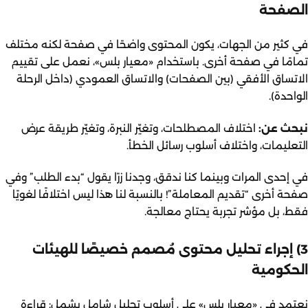
الصفحة
في كثير من الجهات، يكون المحتوى واضحًا في صفحة لكنه مختلف
تمامًا في صفحة أخرى. باستخدام «معيار بلس»، نعمل على تقييم
الاتساق الأفقي (بين الصفحات) والاتساق العمودي (داخل الرحلة
الواحدة).
نبحث عن:
اختلاف المصطلحات، وتغيّر النبرة، وتغيّر طريقة عرض
التعليمات، واختلاف أسلوب رسائل الخطأ.
في إحدى المرات وبينما كنا ندقق، وجدنا زرًا يقول “بدء الطلب” وفي
صفحة أخرى “تقديم المعاملة”! بالنسبة لنا هذا ليس اختلافًا لغويًا
فقط، بل مؤشر تجربة يحتاج معالجة.
3) إجراء تحليل محتوى مُصمم خصيصًا للهيئات
الحكومية
نعتمد في «معيار بلس» على أسلوب تحليل شامل يشمل: قراءة