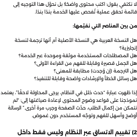
لا نكتفي بقول: اكتب محتوى واضحًا! بل نحوّل هذا التوجيه إلى
قائمة تحقق عملية تُفحص عليها الخدمة بندًا بندًا.
من بين العناصر التي نقيّمها:
هل النسخة العربية هي النسخة الأصلية أم أنها ترجمة لنسخة
إنجليزية؟
هل المصطلحات المستخدمة موثقة وموحدة عبر الخدمة؟
هل الجمل قصيرة وقابلة للفهم من القراءة الأولى؟
هل الترجمة (إن وُجدت) مطابقة للمعنى؟
هل رسائل الخطأ والإرشادات واضحة وقابلة للتنفيذ؟
إذا ظهرت عبارة “حدث خلل في النظام، يرجى المحاولة لاحقًا”، يعتمد
نموذجنا على قواعد وضوح المحتوى لإعادة صياغتها إلى: “لم
نتمكن من إكمال الطلب، حدّث الصفحة وجرب مرة أخرى.” الرسالة
أوضح وأسهل للفهم وتوجّه المستخدم دون غموض.
2) تقييم الاتساق عبر النظام وليس فقط داخل