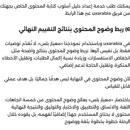
يمكنك طلب خدمة إعداد دليل أسلوب كتابة المحتوى الخاص بجهتك
من فريق uxarabia
عبر هذا الرابط
.
6) ربط وضوح المحتوى بنتائج التقييم النهائي
في
uxarabia
وباستخدام نموذجنا «معيار بلس»، لا نُقدّم توصيات
فقط، بل نقيس أثرها. نربط وضوح المحتوى بنتائج واضحة مثل:
انخفاض الاستفسارات، وزيادة نسبة إكمال الطلبات، وتقليل الأخطاء
المتكررة، وتقليل الحاجة لدعم إضافي.
لأن وضوح المحتوى في النهاية ليس هدفًا جماليًا، بل هدف عملي
قابل للقياس.
باختصار، «معيار بلس» يعالج وضوح المحتوى من خمسة اتجاهات:
اللغة، والاتساق، والتطبيق، والاختبار، والتوثيق. والنتيجة النهائية
محتوى لا يحتاج المستخدم جهدًا إضافيًا لفهمه، بل يقوده خلال
الرحلة خطوة بخطوة بثقة ووضوح.