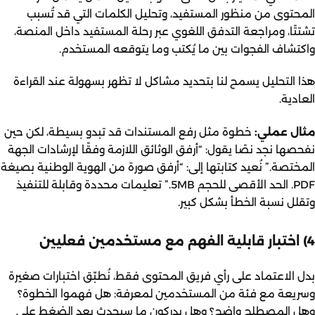
المحتوى من منظور المستفيد، وتحليل الكلمات التي قد تُسبب
تشتتًا، ومراجعة التدفق اللغوي عبر رحلة المستفيد داخل المنصة،
واكتشاف الفجوات بين ما يُكتب وما يتوقعه المستخدم.
هذا التحليل يسمح لنا بتحديد مشاكل لا تظهر بسهولة عند القراءة
العادية.
مثال عملي:
خطوة مثل رفع المستندات قد تبدو بسيطة، لكن حين
نفحصها نجد نصًا يقول: “أرفق الوثائق اللازمة وفقًا لإرشادات الجهة
المختصة.” نُعيد كتابتها إلى: “أرفق صورة من الهوية الوطنية بصيغة
PDF. الحد الأقصى للحجم 5MB.” تعليمات محددة وقابلة للتنفيذ
وتقلل نسبة الخطأ بشكل كبير.
4) اختبار قابلية الفهم مع مستخدمين فعليين
بدل الاعتماد على رأي فريق المحتوى فقط، نُطبّق اختبارات صغيرة
وسريعة مع فئة من المستخدمين لمعرفة: هل فهموا الخطوة؟
وهل المصطلح واضح؟ وهل يدركون ما سيحدث بعد الضغط على