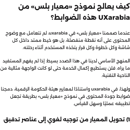
كيف يعالج نموذج «معيار بلس» من
UXarabia هذه الضوابط؟
عندما صممنا
«معيار بلس»
في uxarabia، لم نتعامل مع وضوح
المحتوى على أنه نقطة منفصلة، بل هو خيط ممتد داخل كل
شاشة وكل خطوة وكل قرار يتخذه المستخدم أثناء رحلته.
المنهج الأساسي لدينا في هذا الصدد بسيط: إذا لم يفهم المستفيد
ما يراه، فلن يستطيع إكمال الخدمة حتى لو كانت الواجهة مثالية من
الناحية التقنية.
ولهذا، في uxarabia واستنادًا لمعايير هيئة الحكومة الرقمية، دمجنا
ضوابط جودة المحتوى في نموذج «معيار بلس» بطريقة تجعل
تطبيقه عمليًا وسهل القياس.
1) تحويل المعيار من توجيه لغوي إلى عناصر تدقيق