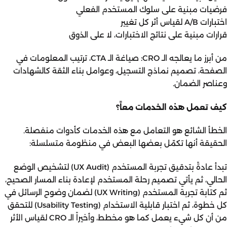
فرضيات مبنية على سلوك المستخدم الفعلي
اختبارات A/B لقياس أثر كل تغيير
قرارات مبنية على نتائج الاختبارات، لا على الذوق
من أبرز ما يعالجه الـ CRO: صياغة الـ CTA، ترتيب المعلومات في
الصفحة، تصميم نماذج التسجيل، وعوامل بناء الثقة كالشهادات
وعناصر الضمان.
كيف تعمل هذه الخدمات معاً؟
الخطأ الشائع هو التعامل مع هذه الخدمات كأدوات منفصلة.
الحقيقة أنها تكمّل بعضها البعض في منظومة متسلسلة:
تبدأ عادةً بتدقيق تجربة المستخدم (UX Audit) لتشخيص الوضع
الحالي، ثم يأتي تصميم رحلة المستخدم لإعادة بناء المسار الصحيح،
ثم كتابة تجربة المستخدم (UX Writing) لضمان وضوح الرسائل في
كل خطوة، ثم اختبار قابلية الاستخدام (Usability Testing) للتحقق
من أن كل شيء يعمل كما هو مخطط، وأخيراً الـ CRO لقياس الأثر