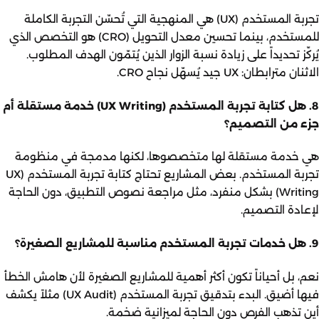
تجربة المستخدم (UX) هي المنهجية التي تُحسّن التجربة الكاملة
للمستخدم، بينما تحسين معدل التحويل (CRO) هو التخصص الذي
يُركّز تحديداً على زيادة نسبة الزوار الذين يُتمّون الهدف المطلوب.
الاثنان مترابطان: UX جيد يُسهّل نجاح CRO.
8. هل كتابة تجربة المستخدم (UX Writing) خدمة مستقلة أم
جزء من التصميم؟
هي خدمة مستقلة لها متخصصوها، لكنها مدمجة في منظومة
تجربة المستخدم. بعض المشاريع تحتاج كتابة تجربة المستخدم (UX
Writing) بشكل منفرد، مثل مراجعة نصوص التطبيق، دون الحاجة
لإعادة التصميم.
9. هل خدمات تجربة المستخدم مناسبة للمشاريع الصغيرة؟
نعم، بل أحياناً تكون أكثر أهمية للمشاريع الصغيرة لأن هامش الخطأ
فيها أضيق. البدء بتدقيق تجربة المستخدم (UX Audit) مثلاً يكشف
أين تذهب الفرص دون الحاجة لميزانية ضخمة.