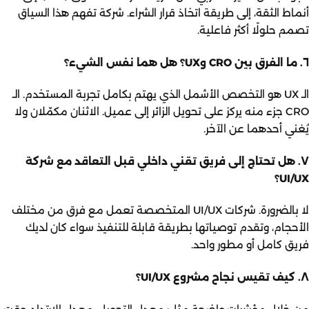
أنماط الثقة، إلى طريقة اتخاذ قرار الشراء. شركة تفهم هذا السياق
تصمم حلولًا أكثر فاعلية.
٦. ما الفرق بين CRO وUX؟ هل هما نفس الشيء؟
الـ UX هو التخصص الأشمل الذي يهتم بكامل تجربة المستخدم. الـ
CRO جزء منه يركز على تحويل الزائر إلى عميل. الاثنان مكمّلان ولا
يُغني أحدهما عن الآخر.
٧. هل تحتاج إلى فريق تقني داخلي قبل التعاقد مع شركة
UI/UX؟
لا بالضرورة. شركات UI/UX المتخصصة تعمل مع فرق من مختلف
الأحجام، وتقدم توصياتها بطريقة قابلة للتنفيذ سواء كان لديك
فريق كامل أو مطور واحد.
٨. كيف تقيس نجاح مشروع UI/UX؟