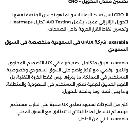
تحسين معدل التحويل – CRO
الـ CRO ليس ضبط الإعلانات، وإنما هو تحسين المنصة نفسها
لتحويل الزائر إلى عميل. يشمل A/B Testing، تحليل Heatmaps،
وتحسين نقاط القرار الحرجة داخل الصفحات.
uxarabia: شركة UI/UX في السعودية متخصصة في السوق
السعودي
uxarabia
فريق متكامل يضم خبراء في UX، التصميم، المحتوى،
والنمو الرقمي، مع تركيز واضح على السوق السعودي وخصوصية
المستخدم في المملكة. ما يميزها ليس فقط الخبرة التقنية، بل
الفهم العميق لكيفية تفكير المستخدم في السعودية والمنطقة،
وما يبني ثقته، وما يدفعه للتحويل.
كثير من الشركات تستورد نماذج UX مبنية على تجارب مستخدم
غربية، ثم تتساءل لماذا النتائج لا تتطابق مع السوق المحلي.
uxarabia تبني من الداخل: