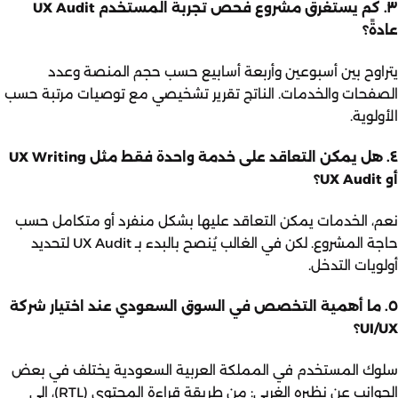
٣. كم يستغرق مشروع فحص تجربة المستخدم UX Audit
عادةً؟
يتراوح بين أسبوعين وأربعة أسابيع حسب حجم المنصة وعدد
الصفحات والخدمات. الناتج تقرير تشخيصي مع توصيات مرتبة حسب
الأولوية.
٤. هل يمكن التعاقد على خدمة واحدة فقط مثل UX Writing
أو UX Audit؟
نعم، الخدمات يمكن التعاقد عليها بشكل منفرد أو متكامل حسب
حاجة المشروع. لكن في الغالب يُنصح بالبدء بـ UX Audit لتحديد
أولويات التدخل.
٥. ما أهمية التخصص في السوق السعودي عند اختيار شركة
UI/UX؟
سلوك المستخدم في المملكة العربية السعودية يختلف في بعض
الجوانب عن نظيره الغربي: من طريقة قراءة المحتوى (RTL)، إلى