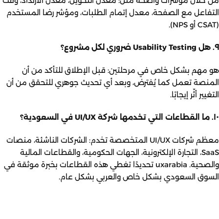
من خلال مؤشرات واضحة مثل: معدل التحويل، معدل الارتداد، وقت
التفاعل مع الصفحة، معدل إتمام الطلبات، ومؤشر رضا المستخدم
(CSAT أو NPS).
٩. هل Usability Testing ضروري لكل مشروع؟
هو مهم بشكل خاص في مرحلتين: قبل الإطلاق للتأكد من أن
المنصة تعمل كما يُفترض، وبعد أي تحديث جوهري للتحقق من أن
التغيير أثّر إيجابًا.
١٠. ما القطاعات التي تخدمها شركة UI/UX في السعودية؟
معظم شركات UI/UX المتخصصة تخدم: الشركات الناشئة، منصات
SaaS، التجارة الإلكترونية، الجهات الحكومية، والقطاعات المالية
والصحية. uxarabia تحديدًا تغطي هذه القطاعات بخبرة موثقة في
السوق السعودي بشكل خاص والعربي بشكل عام.