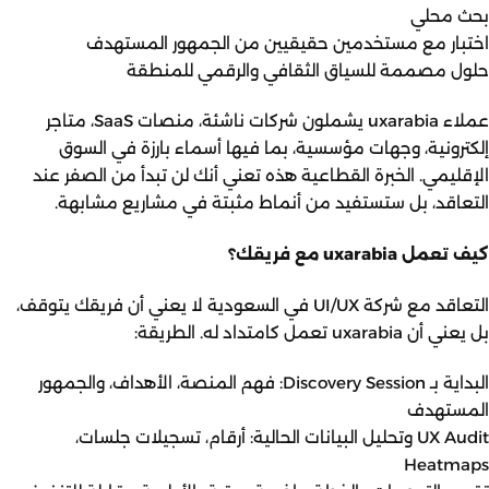
بحث محلي
اختبار مع مستخدمين حقيقيين من الجمهور المستهدف
حلول مصممة للسياق الثقافي والرقمي للمنطقة
عملاء uxarabia يشملون
شركات ناشئة
،
منصات SaaS
،
متاجر
إلكترونية
، وجهات مؤسسية، بما فيها أسماء بارزة في السوق
الإقليمي. الخبرة القطاعية هذه تعني أنك لن تبدأ من الصفر عند
التعاقد، بل ستستفيد من أنماط مثبتة في مشاريع مشابهة.
كيف تعمل uxarabia مع فريقك؟
التعاقد مع شركة UI/UX في السعودية لا يعني أن فريقك يتوقف،
بل يعني أن uxarabia تعمل كامتداد له. الطريقة:
البداية بـ Discovery Session: فهم المنصة، الأهداف، والجمهور
المستهدف
UX Audit وتحليل البيانات الحالية: أرقام، تسجيلات جلسات،
Heatmaps