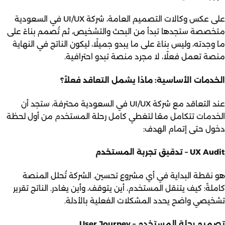
على عكس وكالات التصميم العامة، شركة UI/UX في السعودية
متخصصة ستجدها تبدأ من البحث والتشخيص، ثم تُصمم بناءً على
ما وجدته، وليس بناءً على ما يبدو جميلًا، ليكون الناتج في النهاية
منصة تعمل فعلًا، لا مجرد منصة تبدو احترافية.
الخدمات الأساسية: ماذا يشمل التعاقد فعلاً؟
عند التعاقد مع شركة UI/UX في السعودية محترفة، ستجد أن
الخدمات تتكامل معًا لتغطي كامل رحلة المستخدم من أول لحظة
دخول حتى إتمام الهدف:
UX Audit – تدقيق تجربة المستخدم
هو نقطة البداية في أي مشروع تحسين. الشركة تُحلل المنصة
كاملةً: كيف يتنقل المستخدم، أين يتوقف، وأين يغادر. الناتج تقرير
تشخيصي واضح يحدد المشكلات الفعلية بالأدلة.
تصميم رحلة المستخدم – User Journey