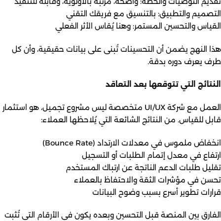
تقديم التوصيات والخطة: واضحة، مرتبة بالأولوية، وقابلة للتنفيذ
التصميم والتطبيق: بالتنسيق مع فريقك التقني
القياس والتحسين المستمر: وهنا يُقاس الأثر الفعلي
هذا النهج يضمن أن التحسينات تُبنى على بيانات حقيقية، وأن كل
طرف يعرف دوره بدقة.
النتائج التي تتوقعها بعد التعاقد
العمل مع شركة UI/UX متخصصة ليس مشروع تجميل، هو استثمار
قابل للقياس. من النتائج الشائعة التي يُلاحظها العملاء:
انخفاض ملموس في معدلات الارتداد (Bounce Rate)
ارتفاع في معدل إتمام الطلبات أو التسجيل
تقليل طلبات الدعم الناتجة عن ارتباك المستخدم
تحسن في مؤشرات الثقة والاحتفاظ بالعملاء
قرارات تطوير أسرع بسبب وضوح البيانات
الفارق بين المنصة قبل التحسين وبعده يكون في الأرقام التي تُثبت