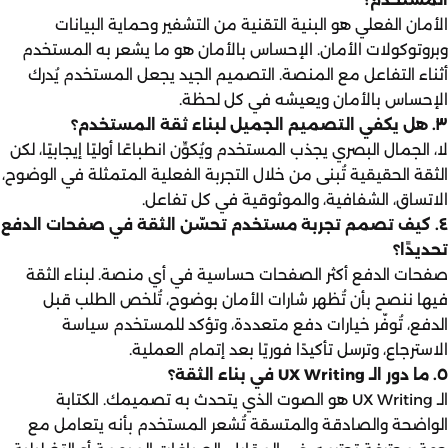
الأمان الفعلي هو البنية التقنية من التشفير وحماية البيانات
وبروتوكولات الأمان. الإحساس بالأمان هو ما يشعر به المستخدم
أثناء التفاعل مع المنصة. التصميم الجيد يجعل المستخدم يُدرك
الإحساس بالأمان ويعيشه في كل لحظة.
٣. هل يكفي التصميم الجميل لبناء ثقة المستخدم؟
لا، الجمال البصري يجذب المستخدم ويُكوِّن انطباعًا أوليًا إيجابيًا، لكن
الثقة الحقيقية تُبنى من خلال التجربة الفعلية المتمثلة في الوضوح،
الاتساق، الشفافية، والموثوقية في كل تفاعل.
٤. كيف تصمم تجربة مستخدم تحسّن الثقة في صفحات الدفع
تحديدًا؟
صفحات الدفع أكثر الصفحات حساسية في أي منصة. لبناء الثقة
فيها ننصح بأن تُظهر شارات الأمان بوضوح، تُلخص الطلب قبل
الدفع، تُوفّر خيارات دفع متعددة، وتؤكد للمستخدم سياسة
الاسترجاع، وترسل تأكيدًا فوريًا بعد إتمام العملية.
٥. ما دور الـ UX Writing في بناء الثقة؟
الـ UX Writing هو الصوت الذي يتحدث به تصميمك. الكتابة
الواضحة والصادقة والمتسقة تُشعر المستخدم بأنه يتعامل مع