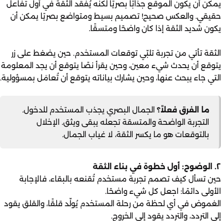
يمكن أن يكون الموقع جذابًا بصريًا لكنه يُفقد الثقة في أول تفاعل
حقيقي. والعكس صحيح! تصميم بسيط ومتواضع بصريًا يمكن أن
يكون شديد الثقة إذا كان واضحًا ومتسقًا.
الثقة تأتي من تجربة تلبّي توقعات المستخدم. حين يضغط على زر
يتوقع أن يحدث شيء معين، وحين يقرأ نصًا يتوقع أن يجد المعلومة
التي جاء يبحث عنها، وحين يشارك بياناته يتوقع أن تُعامَل بمسؤولية.
ما الفرق فعلاً؟
الجمال البصري يجذب المستخدم للدخول.
التجربة الواضحة والمتسقة تجعله يبقى ويثق. الإخلال
بالتوقعات هو ما يكسر الثقة، لا غياب الجمال.
٢. الوضوح: أول خطوة في بناء الثقة
حين تسأل كيف تصمم تجربة مستخدم تُقنعه بالبقاء، فالإجابة
الأولى دائمًا: اجعل كل شيء واضحًا.
الغموض في أي لحظة من رحلة المستخدم يُولّد قلقًا، والقلق يقود
إلى التردد، والتردد يقود إلى الخروج.