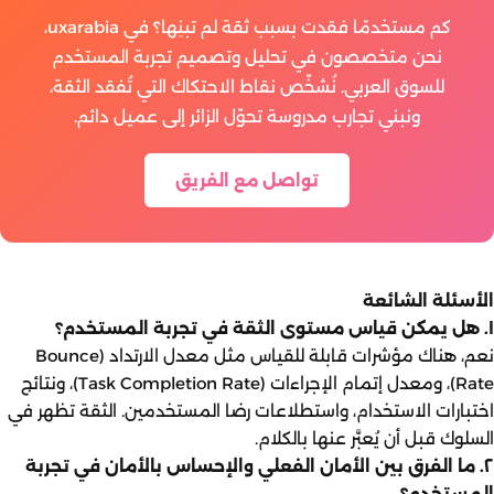
كم مستخدمًا فقدت بسبب ثقة لم تبنِها؟ في
uxarabia
،
نحن متخصصون في تحليل وتصميم تجربة المستخدم
للسوق العربي. نُشخّص نقاط الاحتكاك التي تُفقد الثقة،
ونبني تجارب مدروسة تحوّل الزائر إلى عميل دائم.
تواصل مع الفريق
الأسئلة الشائعة
١. هل يمكن قياس مستوى الثقة في تجربة المستخدم؟
نعم، هناك مؤشرات قابلة للقياس مثل معدل الارتداد (Bounce
Rate)، ومعدل إتمام الإجراءات (Task Completion Rate)، ونتائج
اختبارات الاستخدام، واستطلاعات رضا المستخدمين. الثقة تظهر في
السلوك قبل أن يُعبَّر عنها بالكلام.
٢. ما الفرق بين الأمان الفعلي والإحساس بالأمان في تجربة
المستخدم؟