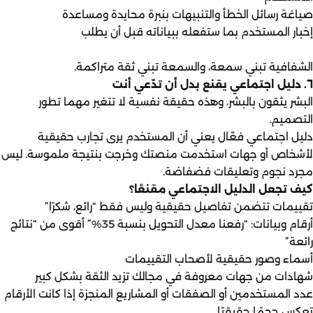
صياغة رسائل الخطأ والتنبيهات بنبرة محايدة ومساعدة
إخبار المستخدم بما ستفعله ببياناته قبل أن يطلب
الشفافية تبني سمعة، والسمعة تبني ثقة متراكمة.
٦. دليل اجتماعي يقنع بدل أن تدّعي أنت
البشر يثقون بالبشر، وهذه حقيقة نفسية لا تتغير مهما تطور
التصميم.
دليل اجتماعي فعّال يعني أن المستخدم يرى تجارب حقيقية
لأشخاص أو جهات استخدمت منصتك وخرجت بنتيجة ملموسة. ليس
مجرد نجوم وتعليقات فضفاضة.
كيف تجعل الدليل الاجتماعي مقنعًا؟
تقييمات تتضمن تفاصيل حقيقية وليس فقط “رائع، شكرًا”
أرقام وبيانات: “رفعنا معدل التحويل بنسبة 35%” أقوى من “نتائج
رائعة”
أسماء وصور حقيقية لأصحاب التقييمات
شهادات من جهات معروفة في مجالك تزيد الثقة بشكل كبير
عدد المستخدمين أو الصفقات أو المشاريع المنجزة إذا كانت الأرقام
تعكس حجمًا حقيقيًا