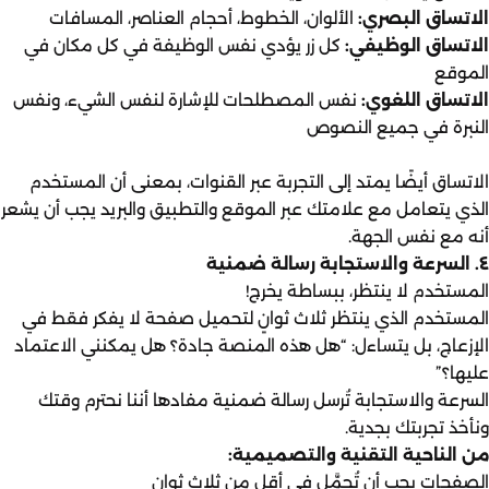
الاتساق البصري:
الألوان، الخطوط، أحجام العناصر، المسافات
الاتساق الوظيفي:
كل زر يؤدي نفس الوظيفة في كل مكان في
الموقع
الاتساق اللغوي:
نفس المصطلحات للإشارة لنفس الشيء، ونفس
النبرة في جميع النصوص
الاتساق أيضًا يمتد إلى التجربة عبر القنوات، بمعنى أن المستخدم
الذي يتعامل مع علامتك عبر الموقع والتطبيق والبريد يجب أن يشعر
أنه مع نفس الجهة.
٤. السرعة والاستجابة رسالة ضمنية
المستخدم لا ينتظر، ببساطة يخرج!
المستخدم الذي ينتظر ثلاث ثوانٍ لتحميل صفحة لا يفكر فقط في
الإزعاج، بل يتساءل: “هل هذه المنصة جادة؟ هل يمكنني الاعتماد
عليها؟”
السرعة والاستجابة تُرسل رسالة ضمنية مفادها أننا نحترم وقتك
ونأخذ تجربتك بجدية.
من الناحية التقنية والتصميمية:
الصفحات يجب أن تُحمَّل في أقل من ثلاث ثوانٍ