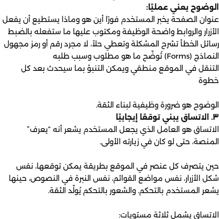
الوضوح يعني عمليًا:
عنوان الصفحة يخبر المستخدم فورًا أين هو وماذا يستطيع أن يفعل
الأزرار والروابط واضحة الوظيفة ومكتوب عليها ما ستفعله بالضبط
رسائل الخطأ تشرح المشكلة وتعطي حلاً، لا مجرد رقم أو رمز مجهول
النماذج (Forms) تُوضّح ما هو مطلوب وسبب طلبه
التنقل في الموقع منطقي ويمكن التنبؤ بما سيحدث بعد كل
خطوة
الوضوح هو ضرورة وظيفية لبناء الثقة.
٣. الاتساق يبني توقعًا إيجابيًا
الاتساق هو العامل الذي يجعل المستخدم يشعر أنه “يعرف”
المنصة، حتى لو كان في زيارته الأولى.
حين يتصرف كل عنصر في الموقع بطريقة يمكن توقعها، نفس
شكل الأزرار، نفس مواضع القوائم، نفس النبرة في النصوص، حينها
يشعر المستخدم بالتحكم. والشعور بالتحكم يُولّد الثقة.
الاتساق يشمل ثلاثة مستويات: