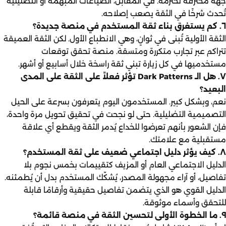
جهة محترفة تحترمه. في المقابل، الصياغات المبهمة أو التضليلية
تُحدث شرخًا في الثقة يصعب إصلاحه.
٦. كم يستغرق بناء ثقة المستخدم في منصة جديدة؟
الثقة الأولية تُبنى في ثوانٍ، وهي الانطباع الأول. لكن الثقة العميقة
تتراكم عبر تجارب متكررة ومتسقة. منصة تحقق توقعات
مستخدميها في كل زيارة تبني ثقة راسخة خلال أسابيع أو أشهر.
٧. هل الـ Dark Patterns تؤثر فعلاً على الثقة على المدى
البعيد؟
نعم، وبشكل كبير. المستخدمون اليوم يتعرفون بسرعة على الحيل
التصميمية التضليلية. حتى لو نجحت في تحقيق تحويل مرة واحدة،
فإن الشعور بأنهم تعرضوا للخداع يُدمر الثقة ويقطع أي علاقة
مستقبلية مع علامتك.
٨. كيف يؤثر دليل اجتماعي ضعيف على ثقة المستخدم؟
الدليل الاجتماعي العام أو المزيف كتقييمات بخمس نجوم بلا
تفاصيل، أو آراء مجهولة المصدر، يُشكّك المستخدم بدل أن يُطمئنه.
الدليل القوي هو الذي يتضمن تفاصيل حقيقية وأرقامًا قابلة
للتحقق وأسماء موثوقة.
٩. ما الخطوة الأولى لتحسين الثقة في منصة قائمة؟