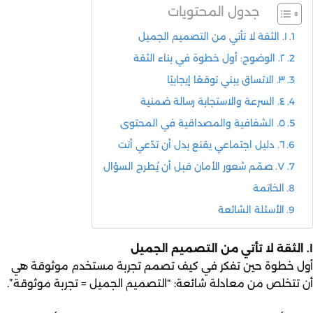
جدول المحتويات
١. الثقة لا تأتي من التصميم الجميل
٢. الوضوح: أول خطوة في بناء الثقة
٣. الاتساق يبني توقعًا إيجابيًا
٤. السرعة والاستجابة رسالة ضمنية
٥. الشفافية والمصداقية في المحتوى
٦. دليل اجتماعي يقنع بدل أن تدّعي أنت
٧. صمّم شعور الأمان قبل أن يُطرح السؤال
الخاتمة
الأسئلة الشائعة
١. الثقة لا تأتي من التصميم الجميل
أول خطوة حين تفكر في كيف تصمم تجربة مستخدم موثوقة هي
أن تتخلص من معادلة شائعة: “التصميم الجميل = تجربة موثوقة”.