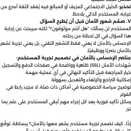
تحذير:
الدليل الاجتماعي المزيف أو المبالغ فيه يُفقد الثقة أسرع من
غيابه، المستخدم الذكي يلاحظ.
٧. صمّم شعور الأمان قبل أن يُطرح السؤال
المستخدم لن يسألك: “هل أنتم موثوقون؟” لكنه سيبحث عن إجابة
هذا السؤال في كل لحظة من رحلته.
الإحساس بالأمان لا يعني فقط التشفير التقني، بل يعني تجربة تشعر
بالأمان بصريًا ووظيفيًا.
عناصر الإحساس بالأمان في تصميم تجربة المستخدم:
شهادات الأمان (SSL) ظاهرة وواضحة في صفحات الدفع والتسجيل
خيار المراجعة قبل التأكيد النهائي في أي عملية مهمة
إمكانية التراجع والإلغاء والتعديل بسهولة
توضيح سياسة الخصوصية في أماكن ذات صلة، لا مجرد رابط في
الفوتر
رسائل تأكيد فورية بعد كل إجراء مهم تُبقي المستخدم على علم بما
تم
إذًا.. كيف تصمم تجربة مستخدم يشعر معها بالأمان؟ ببساطة، توقّع
كل سؤال قد يطرحه المستخدم وأجب عنه قبل أن يسأل.