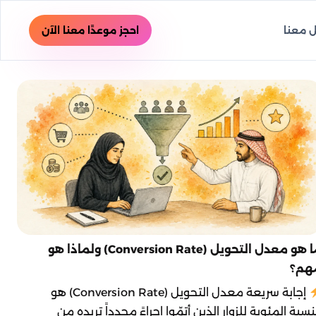
 معنا
احجز موعدًا معنا الآن
ما هو معدل التحويل (Conversion Rate) ولماذا هو
هم؟
إجابة سريعة معدل التحويل (Conversion Rate) هو
نسبة المئوية للزوار الذين أتمّوا إجراءً محدداً تريده من